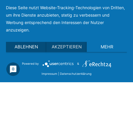
Diese Seite nutzt Website-Tracking-Technologien von Dritten,
um ihre Dienste anzubieten, stetig zu verbessern und
Werbung entsprechend den Interessen der Nutzer
anzuzeigen.
ABLEHNEN
AKZEPTIEREN
MEHR
Copyright © 2026
Dein Ratgeber Blog
. Alle Rechte
vorbehalten.
Powered by
&
Theme:
ColorMag
von ThemeGrill. Präsentiert von
WordPress
.
Impressum
|
Datenschutzerklärung