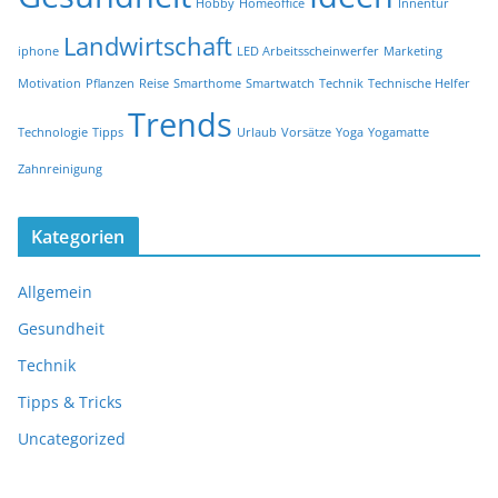
Hobby
Homeoffice
Innentür
Landwirtschaft
iphone
LED Arbeitsscheinwerfer
Marketing
Motivation
Pflanzen
Reise
Smarthome
Smartwatch
Technik
Technische Helfer
Trends
Technologie
Tipps
Urlaub
Vorsätze
Yoga
Yogamatte
Zahnreinigung
Kategorien
Allgemein
Gesundheit
Technik
Tipps & Tricks
Uncategorized