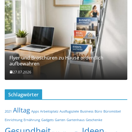
Flyer und Broschüren zu Hause ordentlich
aufbewahren
27.07.2026
Schlagwörter
Alltag
2021
Apps
Arbeitsplatz
Ausflugsziele
Business
Büro
Büromöbel
Einrichtung
Ernährung
Gadgets
Garten
Gartenhaus
Geschenke
Gesundheit
Ideen