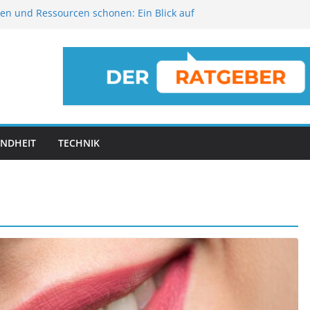
en und Ressourcen schonen: Ein Blick auf
ngslösungen für 2026
erjob clever Geld verdienen
 wenn der Heizöltank leer gelaufen ist
ie Ihr Altbau-Bad in eine luxuriöse
chüren zu Hause ordentlich aufbewahren
NDHEIT
TECHNIK
RICKS
Broschüren zu
ALLGEMEIN
ntlich
Mit einem Sommerj