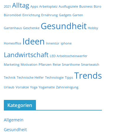
Alltag
2021
Apps
Arbeitsplatz
Ausflugsziele
Business
Büro
Büromöbel
Einrichtung
Ernährung
Gadgets
Garten
Gesundheit
Gartenhaus
Geschenke
Hobby
Ideen
Homeoffice
Innentür
iphone
Landwirtschaft
LED Arbeitsscheinwerfer
Marketing
Motivation
Pflanzen
Reise
Smarthome
Smartwatch
Trends
Technik
Technische Helfer
Technologie
Tipps
Urlaub
Vorsätze
Yoga
Yogamatte
Zahnreinigung
Kategorien
Allgemein
Gesundheit