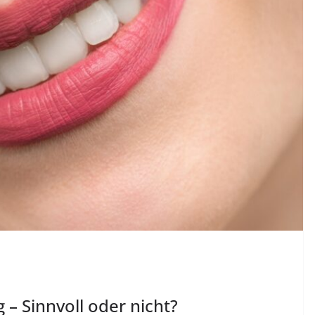
en
clever Geld verdiene
o
06.08.2026
Derablo
 – Sinnvoll oder nicht?