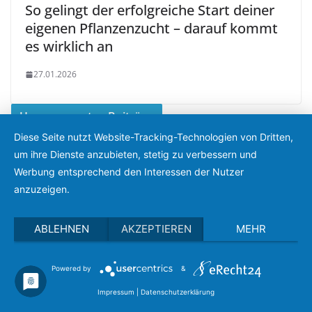
So gelingt der erfolgreiche Start deiner
eigenen Pflanzenzucht – darauf kommt
es wirklich an
27.01.2026
Unsere neusten Beiträge
Diese Seite nutzt Website-Tracking-Technologien von Dritten,
um ihre Dienste anzubieten, stetig zu verbessern und
Werbung entsprechend den Interessen der Nutzer
anzuzeigen.
ABLEHNEN
AKZEPTIEREN
MEHR
TIPPS & TRICKS
Häufige Fehler, wenn der Heizöltank leer gelaufen
ist
Powered by
&
Impressum
|
Datenschutzerklärung
06.08.2026
Derablo