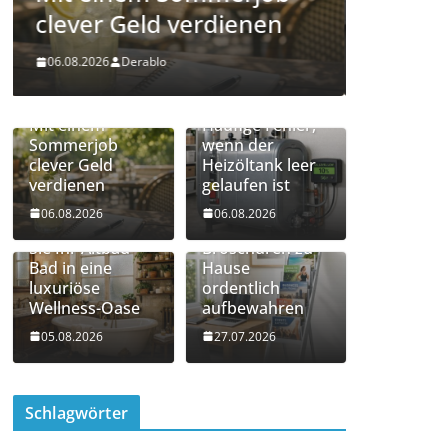
gelaufen ist
luxur
06.08.2026
Derablo
05.08.202
Mit einem
Häufige Fehler,
Sommerjob
wenn der
clever Geld
Heizöltank leer
verdienen
gelaufen ist
06.08.2026
06.08.2026
So verwandeln
Flyer und
Sie Ihr Altbau-
Broschüren zu
Bad in eine
Hause
luxuriöse
ordentlich
Wellness-Oase
aufbewahren
05.08.2026
27.07.2026
Schlagwörter