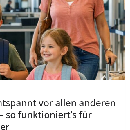
clever Geld verdienen
06.08.2026
Derablo
ntspannt vor allen anderen
 so funktioniert’s für
ger