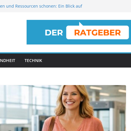
en und Ressourcen schonen: Ein Blick auf
ngslösungen für 2026
erjob clever Geld verdienen
 wenn der Heizöltank leer gelaufen ist
ie Ihr Altbau-Bad in eine luxuriöse
chüren zu Hause ordentlich aufbewahren
NDHEIT
TECHNIK
chüren zu
ALLGEMEIN
ch
Mit einem Sommerjob