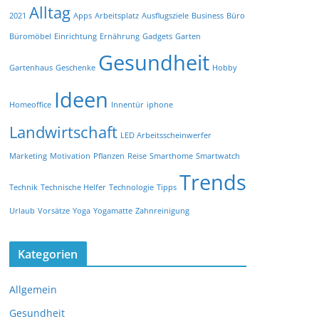
Alltag
2021
Apps
Arbeitsplatz
Ausflugsziele
Business
Büro
Büromöbel
Einrichtung
Ernährung
Gadgets
Garten
Gesundheit
Gartenhaus
Geschenke
Hobby
Ideen
Homeoffice
Innentür
iphone
Landwirtschaft
LED Arbeitsscheinwerfer
Marketing
Motivation
Pflanzen
Reise
Smarthome
Smartwatch
Trends
Technik
Technische Helfer
Technologie
Tipps
Urlaub
Vorsätze
Yoga
Yogamatte
Zahnreinigung
Kategorien
Allgemein
Gesundheit