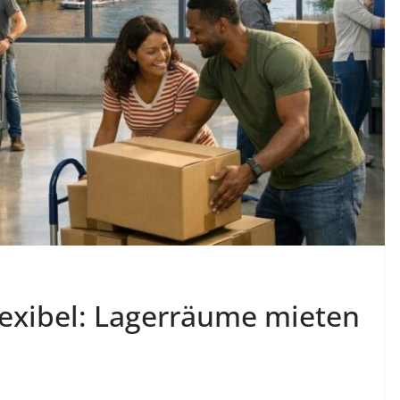
luxuriöse Wellness-Oase
05.08.2026
Derablo
lexibel: Lagerräume mieten