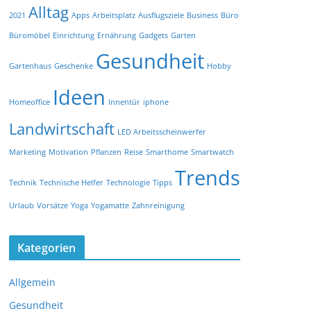
Alltag
2021
Apps
Arbeitsplatz
Ausflugsziele
Business
Büro
Büromöbel
Einrichtung
Ernährung
Gadgets
Garten
Gesundheit
Gartenhaus
Geschenke
Hobby
Ideen
Homeoffice
Innentür
iphone
Landwirtschaft
LED Arbeitsscheinwerfer
Marketing
Motivation
Pflanzen
Reise
Smarthome
Smartwatch
Trends
Technik
Technische Helfer
Technologie
Tipps
Urlaub
Vorsätze
Yoga
Yogamatte
Zahnreinigung
Kategorien
Allgemein
Gesundheit