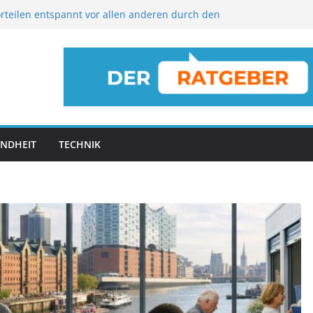
orteilen entspannt vor allen anderen durch den
so funktioniert’s für Familien und Vielflieger
n Sie Ihr Altbau-Bad in eine luxuriöse
ase
roschüren zu Hause ordentlich aufbewahren
ahren und Ressourcen schonen: Ein Blick auf
kungslösungen für 2026
tgeber: Markisenarten, Stoffeigenschaften &
pps
NDHEIT
TECHNIK
ber:
TIPPS & TRICKS
So verwandeln Sie Ihr
ten &
Altbau-Bad in eine