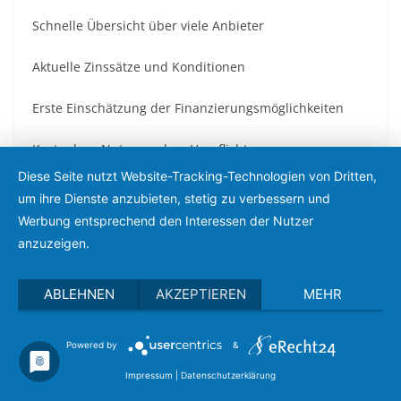
Schnelle Übersicht über viele Anbieter
Aktuelle Zinssätze und Konditionen
Erste Einschätzung der Finanzierungsmöglichkeiten
Kostenlose Nutzung ohne Verpflichtung
Diese Seite nutzt Website-Tracking-Technologien von Dritten,
Grenzen der Online-
um ihre Dienste anzubieten, stetig zu verbessern und
Werbung entsprechend den Interessen der Nutzer
Tools
anzuzeigen.
Keine individuelle Beratung und Anpassung
ABLEHNEN
AKZEPTIEREN
MEHR
Unvollständige Berücksichtigung von
Sonderkonditionen
Powered by
&
Impressum
|
Datenschutzerklärung
Keine Unterstützung bei Fördermittelanträgen