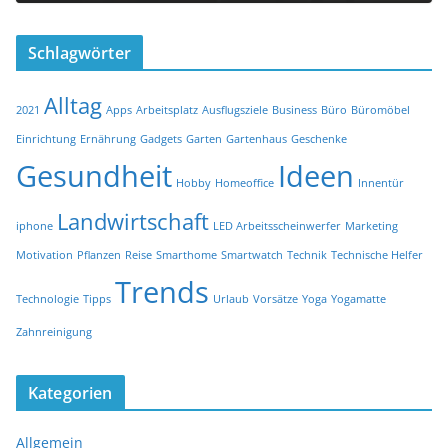
Schlagwörter
Alltag
2021
Apps
Arbeitsplatz
Ausflugsziele
Business
Büro
Büromöbel
Einrichtung
Ernährung
Gadgets
Garten
Gartenhaus
Geschenke
Gesundheit
Ideen
Hobby
Homeoffice
Innentür
Landwirtschaft
iphone
LED Arbeitsscheinwerfer
Marketing
Motivation
Pflanzen
Reise
Smarthome
Smartwatch
Technik
Technische Helfer
Trends
Technologie
Tipps
Urlaub
Vorsätze
Yoga
Yogamatte
Zahnreinigung
Kategorien
Allgemein