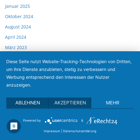
Januar 2025
Oktober 2024
August 2024
April 2024
März 2023
August 2022
Diese Seite nutzt Website-Tracking-Technologien von Dritten,
April 2022
um ihre Dienste anzubieten, stetig zu verbessern und
Werbung entsprechend den Interessen der Nutzer
Februar 2022
anzuzeigen.
Januar 2022
November 2021
ABLEHNEN
AKZEPTIEREN
MEHR
September 2021
Juli 2021
Powered by
&
Juni 2021
Impressum
|
Datenschutzerklärung