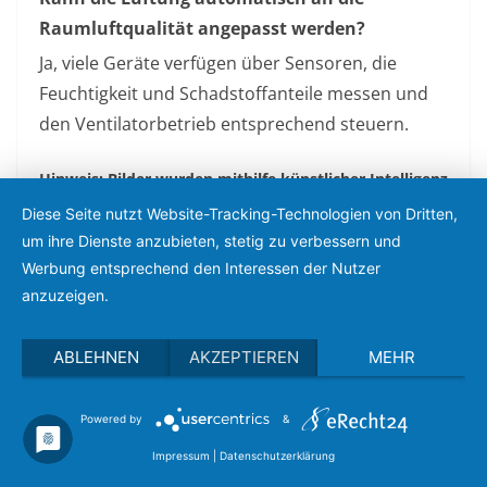
Raumluftqualität angepasst werden?
Ja, viele Geräte verfügen über Sensoren, die
Feuchtigkeit und Schadstoffanteile messen und
den Ventilatorbetrieb entsprechend steuern.
Hinweis: Bilder wurden mithilfe künstlicher Intelligenz
erzeugt.
Diese Seite nutzt Website-Tracking-Technologien von Dritten,
um ihre Dienste anzubieten, stetig zu verbessern und
Werbung entsprechend den Interessen der Nutzer
Feiern, wo Geschichten lebendig werden – ein Ort,
anzuzeigen.
der eure Liebe auf besondere Weise schreibt
Wenn jede Sekunde zählt: So steigert moderne
ABLEHNEN
AKZEPTIEREN
MEHR
Technik die Brandbekämpfung in Industriehallen
Powered by
&
Das könnte dir auch gefallen
Impressum
|
Datenschutzerklärung